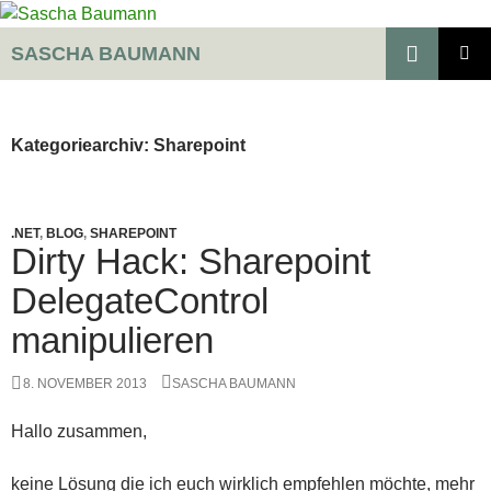
Zum
Inhalt
Suchen
SASCHA BAUMANN
springen
PRIMÄR
MENÜ
Kategoriearchiv: Sharepoint
.NET
,
BLOG
,
SHAREPOINT
Dirty Hack: Sharepoint
DelegateControl
manipulieren
8. NOVEMBER 2013
SASCHA BAUMANN
Hallo zusammen,
keine Lösung die ich euch wirklich empfehlen möchte, mehr