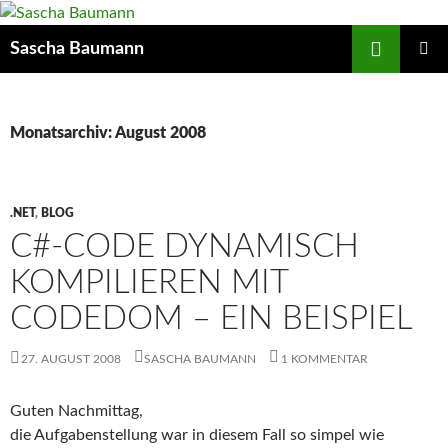
Zum
Inhalt
Suchen
Sascha Baumann
springen
PRIMÄR
MENÜ
Monatsarchiv: August 2008
.NET
,
BLOG
C#-CODE DYNAMISCH
KOMPILIEREN MIT
CODEDOM – EIN BEISPIEL
27. AUGUST 2008
SASCHA BAUMANN
1 KOMMENTAR
Guten Nachmittag,
die Aufgabenstellung war in diesem Fall so simpel wie