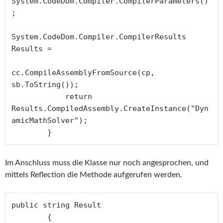
System.CodeDom.Compiler.CompilerParameters()
;

System.CodeDom.Compiler.CompilerResults 
Results = 

cc.CompileAssemblyFromSource(cp, 
sb.ToString());

            return 
Results.CompiledAssembly.CreateInstance("Dyn
amicMathSolver");

        }
Im Anschluss muss die Klasse nur noch angesprochen, und
mittels Reflection die Methode aufgerufen werden.
public string Result

        {
